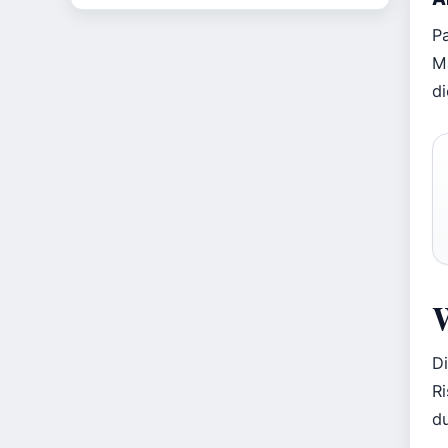
P
M
d
W
D
Ri
d