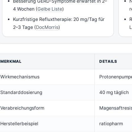
Besserung GERD-Symptome erwartet in 2–
N
4 Wochen (
Gelbe Liste
)
r
Kurzfristige Refluxtherapie: 20 mg/Tag für
R
2–3 Tage (
DocMorris
)
L
MERKMAL
DETAILS
Wirkmechanismus
Protonenpump
Standarddosierung
40 mg täglich
Verabreichungsform
Magensaftresis
Herstellerbeispiel
ratiopharm