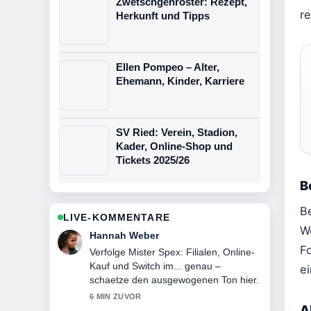
Zwetschgenröster: Rezept,
r
Herkunft und Tipps
Ellen Pompeo – Alter,
Ehemann, Kinder, Karriere
SV Ried: Verein, Stadion,
Kader, Online-Shop und
Tickets 2025/26
B
B
LIVE-KOMMENTARE
W
Tim Vogel
F
Hilfreicher Kontext zu Rebecca Rapp:
Sängerin, Anwältin und Professorin.
e
Bitte haltet diesen Liveticker aktuell.
8 MIN ZUVOR
A