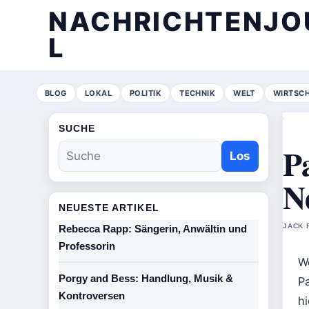
NACHRICHTENJO
L
BLOG
LOKAL
POLITIK
TECHNIK
WELT
WIRTSC
SUCHE
P
Los
N
NEUESTE ARTIKEL
JACK 
Rebecca Rapp: Sängerin, Anwältin und
Professorin
W
Porgy and Bess: Handlung, Musik &
P
Kontroversen
h