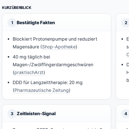
KURZÜBERBLICK
Bestätigte Fakten
1
2
Blockiert Protonenpumpe und reduziert
E
Magensäure (
Shop-Apotheke
)
s
40 mg täglich bei
Magen-/Zwölffingerdarmgeschwüren
D
(
praktischArzt
)
H
b
DDD für Langzeittherapie: 20 mg
(
Pharmazeutische Zeitung
)
Zeitleisten-Signal
3
4