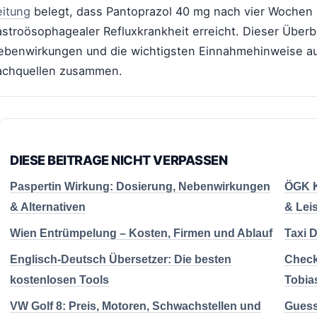
eitung
belegt, dass Pantoprazol 40 mg nach vier Wochen e
astroösophagealer Refluxkrankheit erreicht. Dieser Über
ebenwirkungen und die wichtigsten Einnahmehinweise a
achquellen zusammen.
DIESE BEITRAGE NICHT VERPASSEN
Paspertin Wirkung: Dosierung, Nebenwirkungen
ÖGK K
& Alternativen
& Lei
Wien Entrümpelung – Kosten, Firmen und Ablauf
Taxi D
Englisch-Deutsch Übersetzer: Die besten
Check
kostenlosen Tools
Tobia
VW Golf 8: Preis, Motoren, Schwachstellen und
Guess