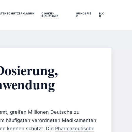
ATENSCHUTZERKLÄRUN
COOKIE-
RUNDBRIE
BLO
RICHTLINIE
F
G
Dosierung,
nwendung
t, greifen Millionen Deutsche zu
am häufigsten verordneten Medikamenten
ngen kennen schützt. Die
Pharmazeutische