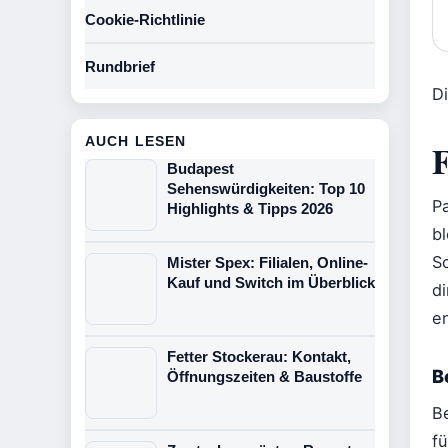
Cookie-Richtlinie
Rundbrief
D
AUCH LESEN
F
Budapest
Sehenswürdigkeiten: Top 10
P
Highlights & Tipps 2026
b
S
Mister Spex: Filialen, Online-
Kauf und Switch im Überblick
d
en
Fetter Stockerau: Kontakt,
B
Öffnungszeiten & Baustoffe
B
f