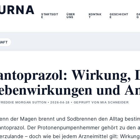
URNA
STARTSEIT
ÜBER
KONTAK
GESCHICHT
D
E
UNS
T
E
G
HAFT
antoprazol: Wirkung, 
ebenwirkungen und A
FREDDIE MORGAN SUTTON • 2026-04-18 • GEPRUFT VON MIA SCHNEIDER
enn der Magen brennt und Sodbrennen den Alltag bestimm
antoprazol. Der Protonenpumpenhemmer gehört zu den 
ierzulande – doch wie bei jedem Arzneimittel gilt: Wirku