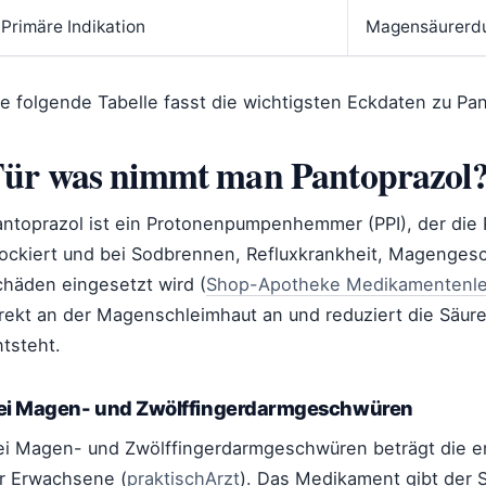
Primäre Indikation
Magensäurerdu
ie folgende Tabelle fasst die wichtigsten Eckdaten zu P
ür was nimmt man Pantoprazol
antoprazol ist ein Protonenpumpenhemmer (PPI), der die
lockiert und bei Sodbrennen, Refluxkrankheit, Magenge
chäden eingesetzt wird (
Shop-Apotheke Medikamentenle
irekt an der Magenschleimhaut an und reduziert die Säur
tsteht.
ei Magen- und Zwölffingerdarmgeschwüren
ei Magen- und Zwölffingerdarmgeschwüren beträgt die e
ür Erwachsene (
praktischArzt
). Das Medikament gibt der S