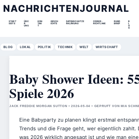
NACHRICHTENJOURNAL
START
ÜBE
KON
GESCH
DATENSCHUTZE
COOKIE-
RUND
B
SEITE
R
TAK
ICHTE
RKLÄRUNG
RICHTLINIE
BRIEF
L
UNS
T
O
G
BLOG
LOKAL
POLITIK
TECHNIK
WELT
WIRTSCHAFT
Baby Shower Ideen: 5
Spiele 2026
JACK FREDDIE MORGAN SUTTON • 2026-05-04 • GEPRUFT VON MIA SCHN
Eine Babyparty zu planen klingt erstmal entspan
Trends und die Frage geht, wer eigentlich zahlt. 
was 2026 wirklich angesagt ist und wie man eine