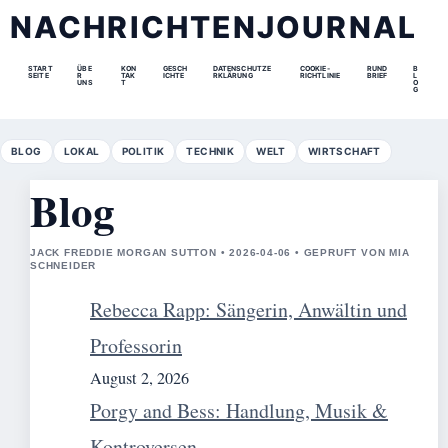
NACHRICHTENJOURNAL
START
ÜBE
KON
GESCH
DATENSCHUTZE
COOKIE-
RUND
B
SEITE
R
TAK
ICHTE
RKLÄRUNG
RICHTLINIE
BRIEF
L
UNS
T
O
G
BLOG
LOKAL
POLITIK
TECHNIK
WELT
WIRTSCHAFT
Blog
JACK FREDDIE MORGAN SUTTON • 2026-04-06 • GEPRUFT VON MIA
SCHNEIDER
Rebecca Rapp: Sängerin, Anwältin und
Professorin
August 2, 2026
Porgy and Bess: Handlung, Musik &
Kontroversen