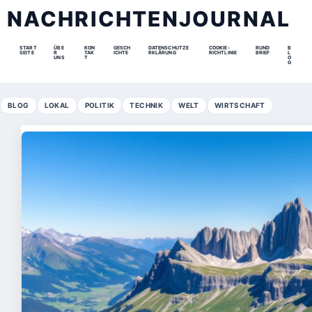
NACHRICHTENJOURNAL
START
ÜBE
KON
GESCH
DATENSCHUTZE
COOKIE-
RUND
B
SEITE
R
TAK
ICHTE
RKLÄRUNG
RICHTLINIE
BRIEF
L
UNS
T
O
G
BLOG
LOKAL
POLITIK
TECHNIK
WELT
WIRTSCHAFT