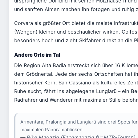
ursprüngliche Dorfbild mit seinen Holzhäusern un
und sanften Almen machen ihn fotogen und ruhig z
Corvara als größter Ort bietet die meiste Infrastruk
(Wengen) kleiner und beschaulicher wirken. Colfosc
besonders hoch und zieht Skifahrer direkt an die Pi
Andere Orte im Tal
Die Region Alta Badia erstreckt sich über 16 Kilo
dem Grödnertal. Jede der sechs Ortschaften hat ih
historischer Kern, San Cassiano als kulturelles Zen
Ruhe sucht, fährt ins abgelegene Lungiarü – ein B
Radfahrer und Wanderer mit maximaler Stille belohn
Armentara, Pralongia und Lungiarü sind drei Spots für
maximalen Panoramablicken
—
Bike Magazin (Fachmagazin für MTB-Touren)