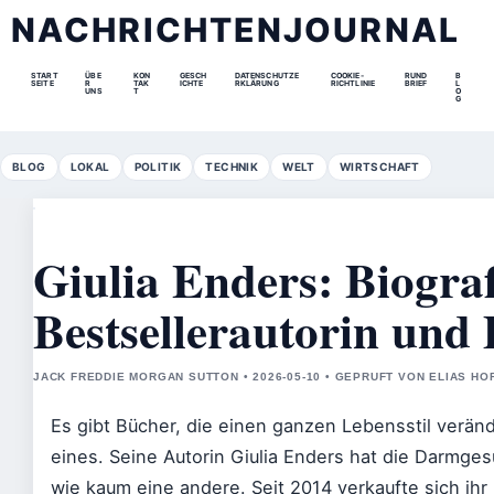
NACHRICHTENJOURNAL
START
ÜBE
KON
GESCH
DATENSCHUTZE
COOKIE-
RUND
B
SEITE
R
TAK
ICHTE
RKLÄRUNG
RICHTLINIE
BRIEF
L
UNS
T
O
G
BLOG
LOKAL
POLITIK
TECHNIK
WELT
WIRTSCHAFT
Giulia Enders: Biograf
Bestsellerautorin und
JACK FREDDIE MORGAN SUTTON • 2026-05-10 • GEPRUFT VON ELIAS H
Es gibt Bücher, die einen ganzen Lebensstil verän
eines. Seine Autorin Giulia Enders hat die Darmge
wie kaum eine andere. Seit 2014 verkaufte sich ihr