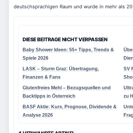
deutschsprachigen Raum und wurde in mehr als 20
DIESE BEITRAGE NICHT VERPASSEN
Baby Shower Ideen: 55+ Tipps, Trends &
Über
Spiele 2026
Dien
LASK – Sturm Graz: Übertragung,
SV R
Finanzen & Fans
Sho
Glutenfreies Mehl – Bezugsquellen und
Ultr
Backtipps in Österreich
zu 
BASF Aktie: Kurs, Prognose, Dividende &
Unte
Analyse 2026
Fra