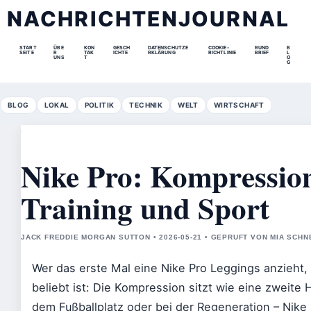
NACHRICHTENJOURNAL
START
ÜBE
KON
GESCH
DATENSCHUTZE
COOKIE-
RUND
B
SEITE
R
TAK
ICHTE
RKLÄRUNG
RICHTLINIE
BRIEF
L
UNS
T
O
G
BLOG
LOKAL
POLITIK
TECHNIK
WELT
WIRTSCHAFT
Nike Pro: Kompressio
Training und Sport
JACK FREDDIE MORGAN SUTTON • 2026-05-21 • GEPRUFT VON MIA SCHN
Wer das erste Mal eine Nike Pro Leggings anzieht, 
beliebt ist: Die Kompression sitzt wie eine zweite
dem Fußballplatz oder bei der Regeneration – Nike 