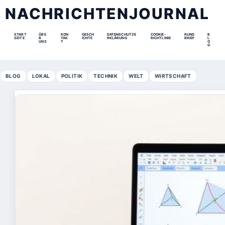
NACHRICHTENJOURNAL
START
ÜBE
KON
GESCH
DATENSCHUTZE
COOKIE-
RUND
B
SEITE
R
TAK
ICHTE
RKLÄRUNG
RICHTLINIE
BRIEF
L
UNS
T
O
G
BLOG
LOKAL
POLITIK
TECHNIK
WELT
WIRTSCHAFT