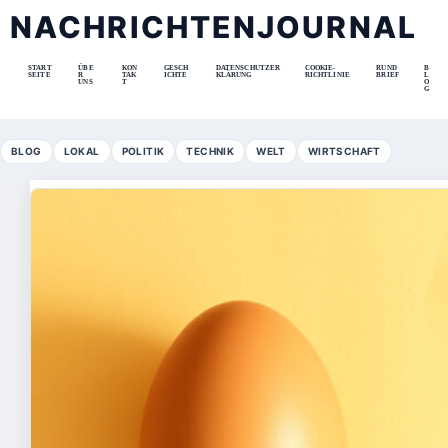
NACHRICHTENJOURNAL
START
ÜBE
KON
GESCH
DATENSCHUTZER
COOKIE-
RUND
B
SEITE
R
TAK
ICHTE
KLÄRUNG
RICHTLINIE
BRIEF
L
UNS
T
O
G
BLOG
LOKAL
POLITIK
TECHNIK
WELT
WIRTSCHAFT