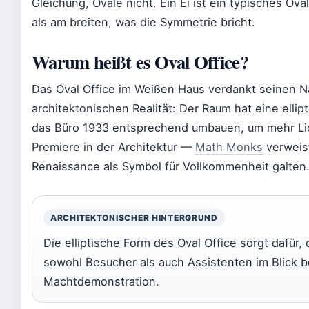
Gleichung, Ovale nicht. Ein Ei ist ein typisches Ov
als am breiten, was die Symmetrie bricht.
Warum heißt es Oval Office?
Das Oval Office im Weißen Haus verdankt seinen Na
architektonischen Realität: Der Raum hat eine ellip
das Büro 1933 entsprechend umbauen, um mehr Lic
Premiere in der Architektur —
Math Monks
verweist
Renaissance als Symbol für Vollkommenheit galten
ARCHITEKTONISCHER HINTERGRUND
Die elliptische Form des Oval Office sorgt dafür
sowohl Besucher als auch Assistenten im Blick b
Machtdemonstration.