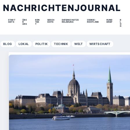
NACHRICHTENJOURNAL
START
ÜBE
KON
GESCH
DATENSCHUTZE
COOKIE-
RUND
B
SEITE
R
TAK
ICHTE
RKLÄRUNG
RICHTLINIE
BRIEF
L
UNS
T
O
G
BLOG
LOKAL
POLITIK
TECHNIK
WELT
WIRTSCHAFT