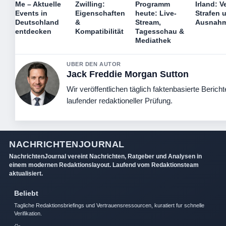
Me – Aktuelle
Zwilling:
Programm
Irland: V
Events in
Eigenschaften
heute: Live-
Strafen 
Deutschland
&
Stream,
Ausnah
entdecken
Kompatibilität
Tagesschau &
Mediathek
UBER DEN AUTOR
Jack Freddie Morgan Sutton
Wir veröffentlichen täglich faktenbasierte Bericht
laufender redaktioneller Prüfung.
NACHRICHTENJOURNAL
NachrichtenJournal vereint Nachrichten, Ratgeber und Analysen in
einem modernen Redaktionslayout. Laufend vom Redaktionsteam
aktualisiert.
Beliebt
Tagliche Redaktionsbriefings und Vertrauensressourcen, kuratiert fur schnelle
Verifikation.