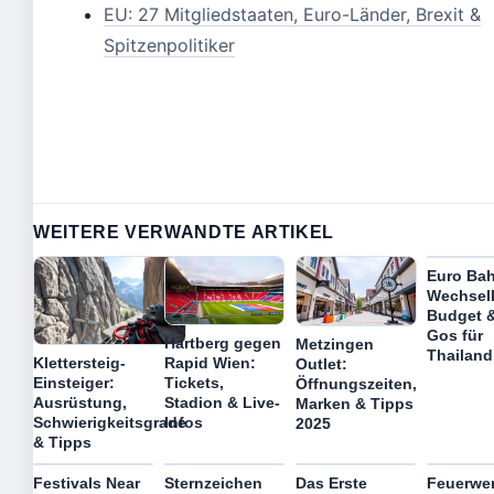
EU: 27 Mitgliedstaaten, Euro-Länder, Brexit &
Spitzenpolitiker
WEITERE VERWANDTE ARTIKEL
Euro Bah
Wechsel
Budget 
Gos für
Hartberg gegen
Metzingen
Thailand
Klettersteig-
Rapid Wien:
Outlet:
Einsteiger:
Tickets,
Öffnungszeiten,
Ausrüstung,
Stadion & Live-
Marken & Tipps
Schwierigkeitsgrade
Infos
2025
& Tipps
Festivals Near
Sternzeichen
Das Erste
Feuerwer