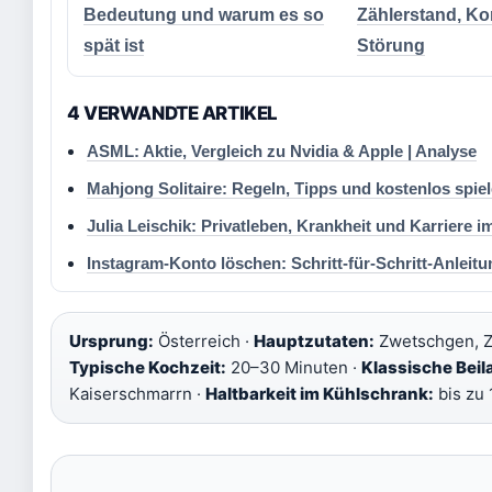
Bedeutung und warum es so
Zählerstand, Ko
spät ist
Störung
4 VERWANDTE ARTIKEL
ASML: Aktie, Vergleich zu Nvidia & Apple | Analyse
Mahjong Solitaire: Regeln, Tipps und kostenlos spie
Julia Leischik: Privatleben, Krankheit und Karriere i
Instagram-Konto löschen: Schritt-für-Schritt-Anleit
Ursprung:
Österreich ·
Hauptzutaten:
Zwetschgen, Zu
Typische Kochzeit:
20–30 Minuten ·
Klassische Beil
Kaiserschmarrn ·
Haltbarkeit im Kühlschrank:
bis zu