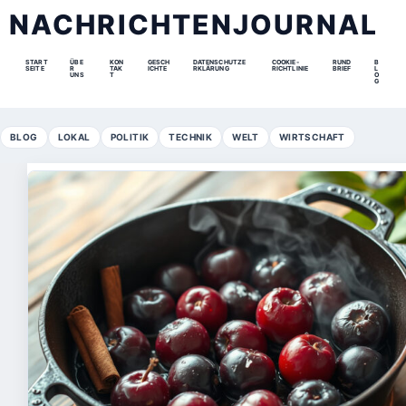
NACHRICHTENJOURNAL
START
ÜBE
KON
GESCH
DATENSCHUTZE
COOKIE-
RUND
B
SEITE
R
TAK
ICHTE
RKLÄRUNG
RICHTLINIE
BRIEF
L
UNS
T
O
G
BLOG
LOKAL
POLITIK
TECHNIK
WELT
WIRTSCHAFT