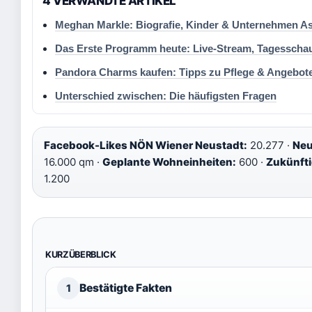
4 VERWANDTE ARTIKEL
Meghan Markle: Biografie, Kinder & Unternehmen A
Das Erste Programm heute: Live-Stream, Tagesscha
Pandora Charms kaufen: Tipps zu Pflege & Angebot
Unterschied zwischen: Die häufigsten Fragen
Facebook-Likes NÖN Wiener Neustadt:
20.277 ·
Neu
16.000 qm ·
Geplante Wohneinheiten:
600 ·
Zukünft
1.200
KURZÜBERBLICK
Bestätigte Fakten
1