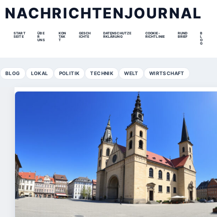
NACHRICHTENJOURNAL
START
ÜBE
KON
GESCH
DATENSCHUTZE
COOKIE-
RUND
B
SEITE
R
TAK
ICHTE
RKLÄRUNG
RICHTLINIE
BRIEF
L
UNS
T
O
G
BLOG
LOKAL
POLITIK
TECHNIK
WELT
WIRTSCHAFT