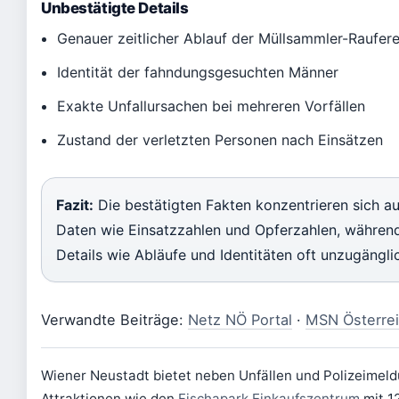
Unbestätigte Details
Genauer zeitlicher Ablauf der Müllsammler-Raufere
Identität der fahndungsgesuchten Männer
Exakte Unfallursachen bei mehreren Vorfällen
Zustand der verletzten Personen nach Einsätzen
Fazit:
Die bestätigten Fakten konzentrieren sich au
Daten wie Einsatzzahlen und Opferzahlen, während
Details wie Abläufe und Identitäten oft unzugängli
Verwandte Beiträge:
Netz NÖ Portal
·
MSN Österre
Wiener Neustadt bietet neben Unfällen und Polizeimel
Attraktionen wie den
Fischapark Einkaufszentrum
mit 1