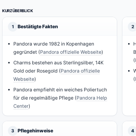
KURZÜBERBLICK
Bestätigte Fakten
1
2
Pandora wurde 1982 in Kopenhagen
H
gegründet (
Pandora offizielle Webseite
)
B
(
Charms bestehen aus Sterlingsilber, 14K
Gold oder Rosegold (
Pandora offizielle
W
Webseite
)
(
Pandora empfiehlt ein weiches Poliertuch
für die regelmäßige Pflege (
Pandora Help
Center
)
Pflegehinweise
3
4