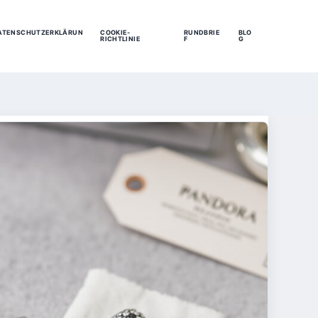
ATENSCHUTZERKLÄRUN
COOKIE-
RUNDBRIE
BLO
RICHTLINIE
F
G