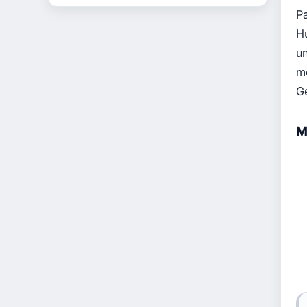
P
H
u
me
G
M