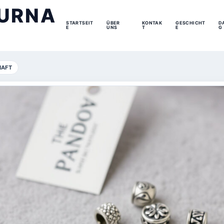
URNA
STARTSEIT
ÜBER
KONTAK
GESCHICHT
D
E
UNS
T
E
G
HAFT