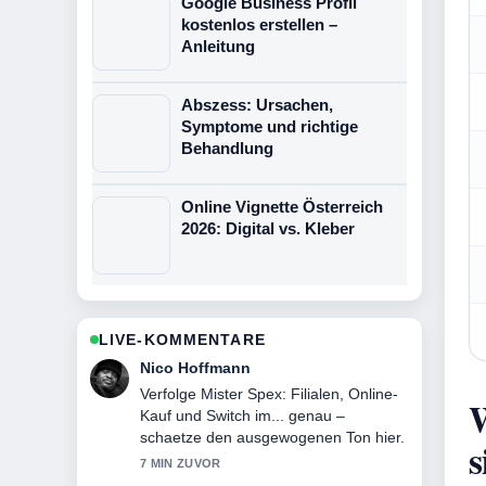
Google Business Profil
kostenlos erstellen –
Anleitung
Abszess: Ursachen,
Symptome und richtige
Behandlung
Online Vignette Österreich
2026: Digital vs. Kleber
LIVE-KOMMENTARE
Hannah Weber
Hilfreicher Kontext zu Rebecca Rapp:
W
Sängerin, Anwältin und Professorin.
Bitte haltet diesen Liveticker aktuell.
s
9 MIN ZUVOR