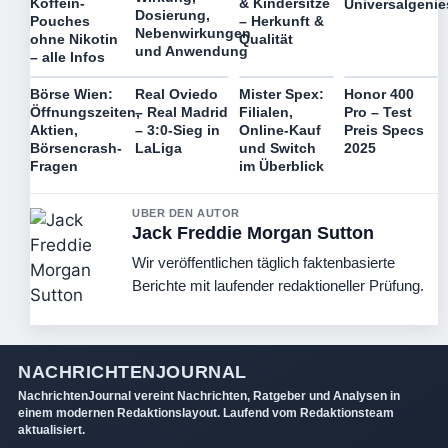
Koffein-
& Kindersitze
Universalgenie
Dosierung,
Pouches
– Herkunft &
Nebenwirkungen
ohne Nikotin
Qualität
und Anwendung
– alle Infos
Börse Wien:
Real Oviedo
Mister Spex:
Honor 400
Öffnungszeiten,
– Real Madrid
Filialen,
Pro – Test
Aktien,
– 3:0-Sieg in
Online-Kauf
Preis Specs
Börsencrash-
LaLiga
und Switch
2025
Fragen
im Überblick
UBER DEN AUTOR
Jack Freddie Morgan Sutton
Wir veröffentlichen täglich faktenbasierte
Berichte mit laufender redaktioneller Prüfung.
NACHRICHTENJOURNAL
NachrichtenJournal vereint Nachrichten, Ratgeber und Analysen in
einem modernen Redaktionslayout. Laufend vom Redaktionsteam
aktualisiert.