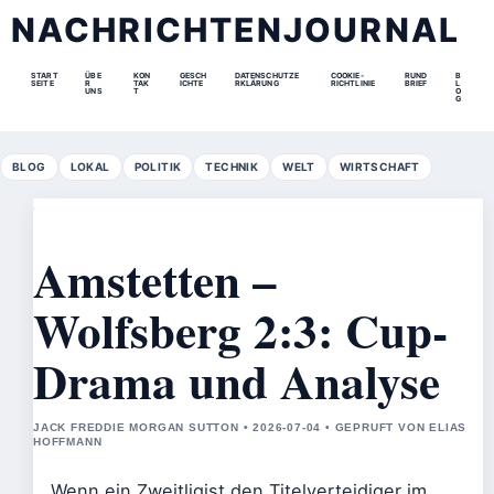
NACHRICHTENJOURNAL
START
ÜBE
KON
GESCH
DATENSCHUTZE
COOKIE-
RUND
B
SEITE
R
TAK
ICHTE
RKLÄRUNG
RICHTLINIE
BRIEF
L
UNS
T
O
G
BLOG
LOKAL
POLITIK
TECHNIK
WELT
WIRTSCHAFT
Amstetten –
Wolfsberg 2:3: Cup-
Drama und Analyse
JACK FREDDIE MORGAN SUTTON • 2026-07-04 • GEPRUFT VON ELIAS
HOFFMANN
Wenn ein Zweitligist den Titelverteidiger im