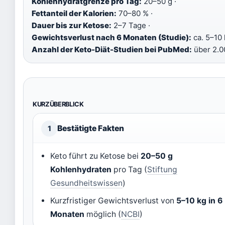
Kohlenhydratgrenze pro Tag:
20–50 g ·
Fettanteil der Kalorien:
70–80 % ·
Dauer bis zur Ketose:
2–7 Tage ·
Gewichtsverlust nach 6 Monaten (Studie):
ca. 5–10 
Anzahl der Keto-Diät-Studien bei PubMed:
über 2.0
KURZÜBERBLICK
Bestätigte Fakten
1
Keto führt zu Ketose bei
20–50 g
Kohlenhydraten
pro Tag (
Stiftung
Gesundheitswissen
)
Kurzfristiger Gewichtsverlust von
5–10 kg in 6
Monaten
möglich (
NCBI
)