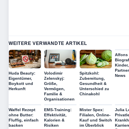
WEITERE VERWANDTE ARTIKEL
Alfons 
Biograf
Kinder,
Partne
Huda Beauty:
Volodimir
Spitzkohl:
News
Eigentümer,
Zelenskyj:
Zubereitung,
Boykott und
Größe,
Gesundheit &
Herkunft
Vermögen,
Unterschied zu
Familie &
Chinakohl
Organisationen
Waffel Rezept
EMS-Training:
Mister Spex:
Julia L
ohne Butter:
Effektivität,
Filialen, Online-
Privatl
Fluffig, einfach
Kalorien &
Kauf und Switch
Krankh
backen
Risiken
im Überblick
Karrier