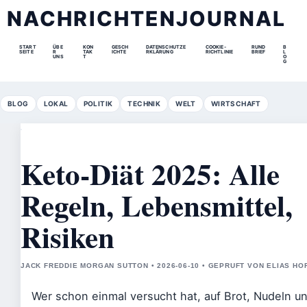
NACHRICHTENJOURNAL
START
ÜBE
KON
GESCH
DATENSCHUTZE
COOKIE-
RUND
B
SEITE
R
TAK
ICHTE
RKLÄRUNG
RICHTLINIE
BRIEF
L
UNS
T
O
G
BLOG
LOKAL
POLITIK
TECHNIK
WELT
WIRTSCHAFT
Keto-Diät 2025: Alle
Regeln, Lebensmittel,
Risiken
JACK FREDDIE MORGAN SUTTON • 2026-06-10 • GEPRUFT VON ELIAS H
Wer schon einmal versucht hat, auf Brot, Nudeln u