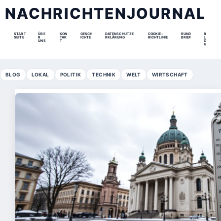
NACHRICHTENJOURNAL
START
ÜBE
KON
GESCH
DATENSCHUTZE
COOKIE-
RUND
B
SEITE
R
TAK
ICHTE
RKLÄRUNG
RICHTLINIE
BRIEF
L
UNS
T
O
G
BLOG
LOKAL
POLITIK
TECHNIK
WELT
WIRTSCHAFT