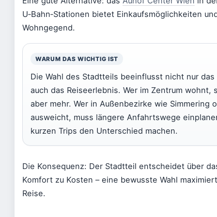
Eine gute Alternative: das
Auhof Center Wien
in de
U‑Bahn‑Stationen bietet Einkaufsmöglichkeiten und
Wohngegend.
WARUM DAS WICHTIG IST
Die Wahl des Stadtteils beeinflusst nicht nur da
auch das Reiseerlebnis. Wer im Zentrum wohnt, s
aber mehr. Wer in Außenbezirke wie Simmering o
ausweicht, muss längere Anfahrtswege einplanen
kurzen Trips den Unterschied machen.
Die Konsequenz: Der Stadtteil entscheidet über da
Komfort zu Kosten – eine bewusste Wahl maximiert
Reise.