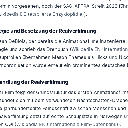
ermin vorgesehen, doch der SAG-AFTRA-Streik 2023 führ
ikipedia DE (etablierte Enzyklopädie)
).
egie und Besetzung der Realverfilmung
an DeBlois, der bereits die Animationsfilme inszenierte,
egie und schrieb das Drehbuch (
Wikipedia EN (Internatio
auptrollen übernahmen Mason Thames als Hicks und Nico P
ynchronisation wurde erneut ein prominentes deutsches 
andlung der Realverfilmung
r Film folgt der Grundstruktur des ersten Animationsfilm
reundet sich mit dem verwundeten Nachtschatten-Drache
ie jahrhundertealte Feindschaft zwischen Menschen und 
ealverfilmung setzt auf echte Schauplätze in Norwegen un
on CGI (
Wikipedia EN (Internationale Film-Datenbank)
).