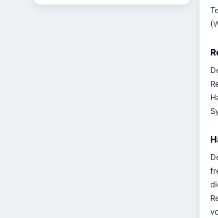
T
(
W
R
De
R
H
S
H
De
f
d
R
v