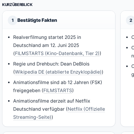
KURZÜBERBLICK
Bestätigte Fakten
1
2
Realverfilmung startet 2025 in
O
Deutschland am 12. Juni 2025
O
(
FILMSTARTS (Kino-Datenbank, Tier 2)
)
n
Regie und Drehbuch: Dean DeBlois
O
(
Wikipedia DE (etablierte Enzyklopädie)
)
g
Animationsfilme sind ab 12 Jahren (FSK)
freigegeben (
FILMSTARTS
)
Animationsfilme derzeit auf Netflix
Deutschland verfügbar (
Netflix (Offizielle
Streaming-Seite)
)