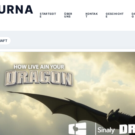
URNA
STARTSEIT
ÜBER
KONTAK
GESCHICHT
D
E
UNS
T
E
G
HAFT