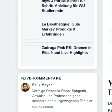
myWU Portal: Schritt-für-
Schritt-Anleitung für WU-
Studierende
La Biosthétique: Gute
Marke? Produkte &
Erfahrungen
Zadruga Pink RS: Dramen in
Elita 9 und Live-Highlights
LIVE-KOMMENTARE
W
Laura Becker
D
Hilfreicher Kontext zu Porgy and Bess:
Handlung, Musik &#038; Kontroversen.
Bitte haltet diesen Liveticker aktuell.
D
3 MIN ZUVOR
Ki