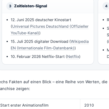
Zeitleisten-Signal
3
4
12. Juni 2025 deutscher Kinostart
R
(
Universal Pictures Deutschland (Offizieller
S
YouTube-Kanal)
)
S
15. Juli 2025 digitaler Download (
Wikipedia
(
EN (Internationale Film-Datenbank)
)
M
10. Februar 2026 Netflix-Start (
Netflix
)
D
echs Fakten auf einen Blick – eine Reihe von Werten, di
ranchise zeigen:
Start erster Animationsfilm
2010