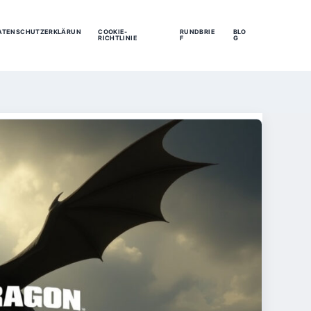
ATENSCHUTZERKLÄRUN
COOKIE-
RUNDBRIE
BLO
RICHTLINIE
F
G