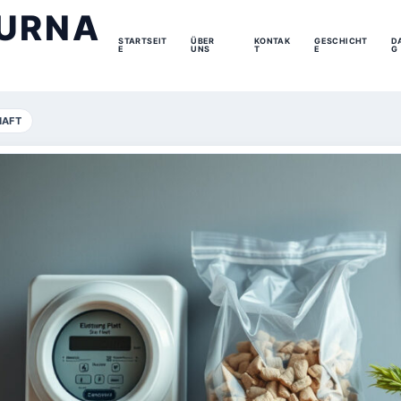
URNA
STARTSEIT
ÜBER
KONTAK
GESCHICHT
D
E
UNS
T
E
G
HAFT