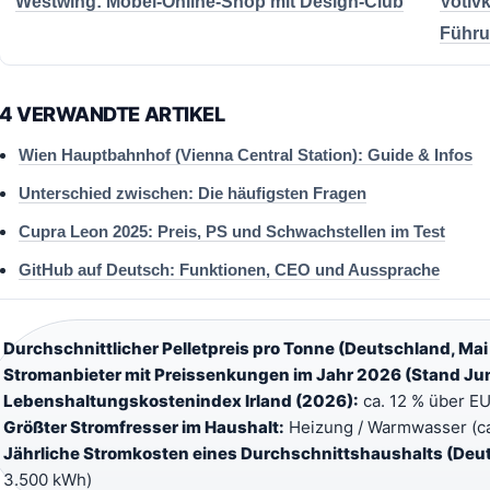
Westwing: Möbel-Online-Shop mit Design-Club
Votiv
Führ
4 VERWANDTE ARTIKEL
Wien Hauptbahnhof (Vienna Central Station): Guide & Infos
Unterschied zwischen: Die häufigsten Fragen
Cupra Leon 2025: Preis, PS und Schwachstellen im Test
GitHub auf Deutsch: Funktionen, CEO und Aussprache
Durchschnittlicher Pelletpreis pro Tonne (Deutschland, Mai
Stromanbieter mit Preissenkungen im Jahr 2026 (Stand Jun
Lebenshaltungskostenindex Irland (2026):
ca. 12 % über EU
Größter Stromfresser im Haushalt:
Heizung / Warmwasser (ca
Jährliche Stromkosten eines Durchschnittshaushalts (Deu
3.500 kWh)