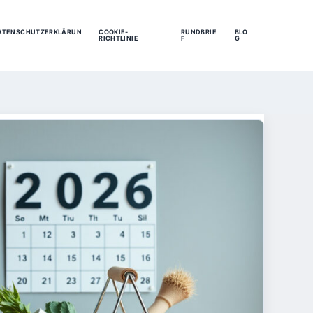
ATENSCHUTZERKLÄRUN
COOKIE-
RUNDBRIE
BLO
RICHTLINIE
F
G