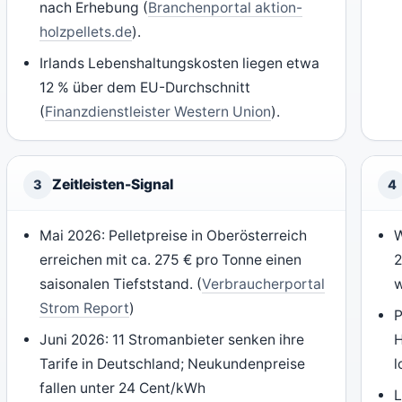
nach Erhebung (
Branchenportal aktion-
holzpellets.de
).
Irlands Lebenshaltungskosten liegen etwa
12 % über dem EU-Durchschnitt
(
Finanzdienstleister Western Union
).
Zeitleisten-Signal
3
4
Mai 2026: Pelletpreise in Oberösterreich
W
erreichen mit ca. 275 € pro Tonne einen
2
saisonalen Tiefststand. (
Verbraucherportal
w
Strom Report
)
P
Juni 2026: 11 Stromanbieter senken ihre
H
Tarife in Deutschland; Neukundenpreise
l
fallen unter 24 Cent/kWh
L