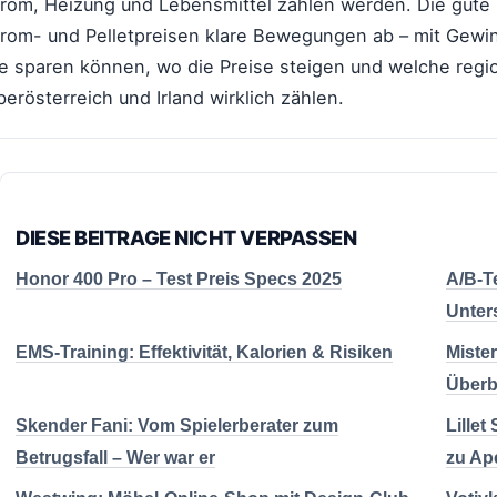
trom, Heizung und Lebensmittel zahlen werden. Die gute 
trom- und Pelletpreisen klare Bewegungen ab – mit Gewinn
ie sparen können, wo die Preise steigen und welche reg
erösterreich und Irland wirklich zählen.
DIESE BEITRAGE NICHT VERPASSEN
Honor 400 Pro – Test Preis Specs 2025
A/B-Te
Unter
EMS-Training: Effektivität, Kalorien & Risiken
Mister
Überb
Skender Fani: Vom Spielerberater zum
Lillet
Betrugsfall – Wer war er
zu Ap