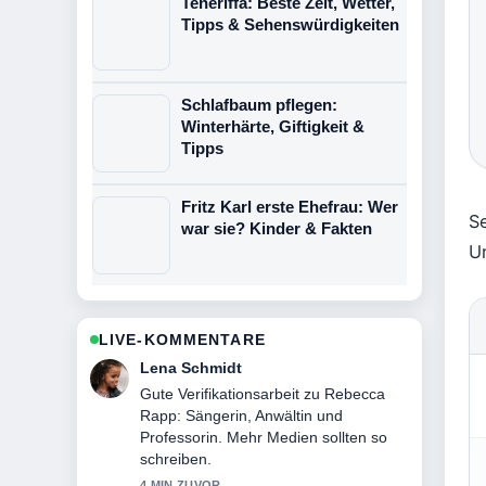
Teneriffa: Beste Zeit, Wetter,
Tipps & Sehenswürdigkeiten
Schlafbaum pflegen:
Winterhärte, Giftigkeit &
Tipps
Fritz Karl erste Ehefrau: Wer
S
war sie? Kinder & Fakten
U
LIVE-KOMMENTARE
Felix Meyer
Starke Einordnung zu Porgy and Bess:
Handlung, Musik &#038; Kontroversen.
Das ist die klarste Zusammenfassung,
die ich heute gesehen habe.
6 MIN ZUVOR