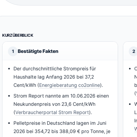
KURZÜBERBLICK
Bestätigte Fakten
1
2
Der durchschnittliche Strompreis für
O
Haushalte lag Anfang 2026 bei 37,2
N
Cent/kWh (
Energieberatung co2online
).
b
(
Strom Report nannte am 10.06.2026 einen
Neukundenpreis von 23,6 Cent/kWh
W
(
Verbraucherportal Strom Report
).
L
I
Pelletpreise in Deutschland lagen im Juni
W
2026 bei 354,72 bis 388,09 € pro Tonne, je