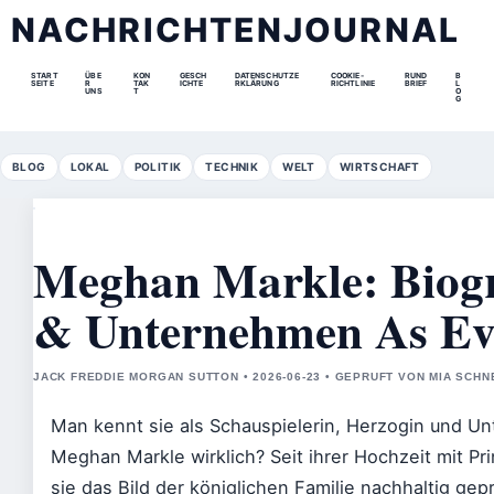
NACHRICHTENJOURNAL
START
ÜBE
KON
GESCH
DATENSCHUTZE
COOKIE-
RUND
B
SEITE
R
TAK
ICHTE
RKLÄRUNG
RICHTLINIE
BRIEF
L
UNS
T
O
G
BLOG
LOKAL
POLITIK
TECHNIK
WELT
WIRTSCHAFT
Meghan Markle: Biogr
& Unternehmen As Ev
JACK FREDDIE MORGAN SUTTON • 2026-06-23 • GEPRUFT VON MIA SCHN
Man kennt sie als Schauspielerin, Herzogin und Un
Meghan Markle wirklich? Seit ihrer Hochzeit mit Pr
sie das Bild der königlichen Familie nachhaltig gep